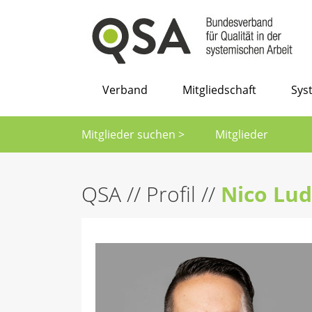
Verband
Mitgliedschaft
Sys
Mitglieder suchen >
Mitglieder
QSA
//
Profil
//
Nico Lu