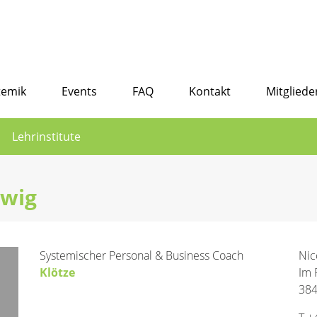
temik
Events
FAQ
Kontakt
Mitgliede
Lehrinstitute
dwig
Systemischer Personal & Business Coach
Nic
Klötze
Im 
384