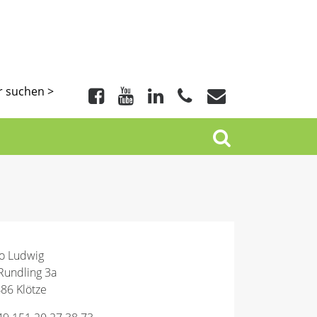
r suchen >
o Ludwig
Rundling 3a
86 Klötze