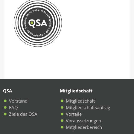
QSA
Mitgliedschaft
Vorstand
Mitgliedschaft
FAQ
Mitgliedschaftsantrag
Ziele des QSA
Vorteile
Voraussetzungen
Mitgliederbereich