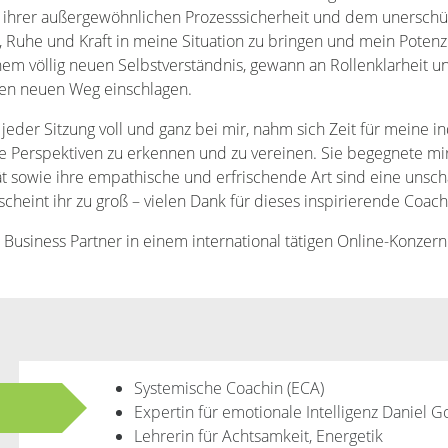
 ihrer außergewöhnlichen Prozesssicherheit und dem unerschüt
s, Ruhe und Kraft in meine Situation zu bringen und mein Potenz
nem völlig neuen Selbstverständnis, gewann an Rollenklarheit un
nen neuen Weg einschlagen.
jeder Sitzung voll und ganz bei mir, nahm sich Zeit für meine in
e Perspektiven zu erkennen und zu vereinen. Sie begegnete mir
tät sowie ihre empathische und erfrischende Art sind eine unsc
scheint ihr zu groß – vielen Dank für dieses inspirierende Coac
Business Partner in einem international tätigen Online-Konzern
Systemische Coachin (ECA)
Expertin für emotionale Intelligenz Daniel 
Lehrerin für Achtsamkeit, Energetik