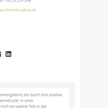
49 152 29 229 204
w.schmidtnadine.de
nengelernt, die durch ihre positive
eeindruckt. In einer
mich ein wahrer Fels in der