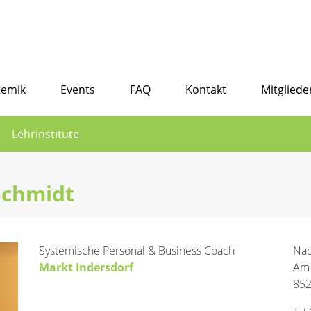
temik
Events
FAQ
Kontakt
Mitgliede
Lehrinstitute
Schmidt
Systemische Personal & Business Coach
Nad
Markt Indersdorf
Am 
852