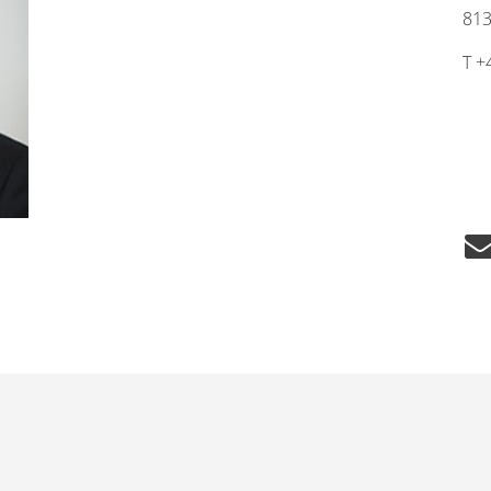
81
T +