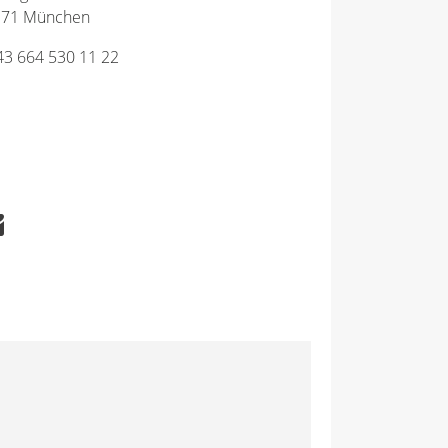
371 München
43 664 530 11 22