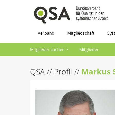
Verband
Mitgliedschaft
Sys
Mitglieder suchen >
Mitglieder
QSA
//
Profil
//
Markus 