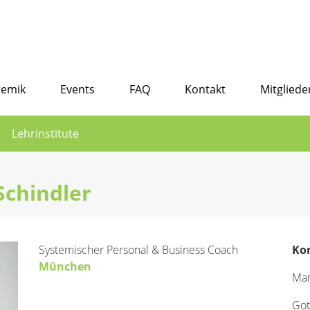
temik
Events
FAQ
Kontakt
Mitgliede
Lehrinstitute
Schindler
Systemischer Personal & Business Coach
Ko
München
Mar
Got