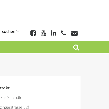
r suchen >
ntakt
kus Schindler
zingerstrasse 52f