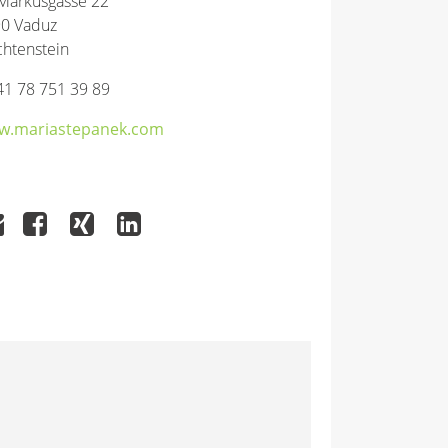
 Markusgasse 22
0 Vaduz
chtenstein
41 78 751 39 89
w.mariastepanek.com