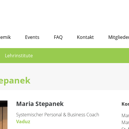
temik
Events
FAQ
Kontakt
Mitgliede
Lehrinstitute
tepanek
Maria Stepanek
Ko
Systemischer Personal & Business Coach
Mar
Vaduz
Mar