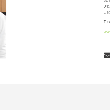
St.
949
Lie
T +
ww