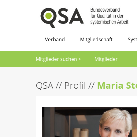
Verband
Mitgliedschaft
Sys
Mitglieder suchen >
Mitglieder
QSA
//
Profil
//
Maria S