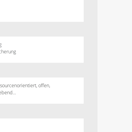
g
cherung
ourcenorientiert, offen,
trebend…