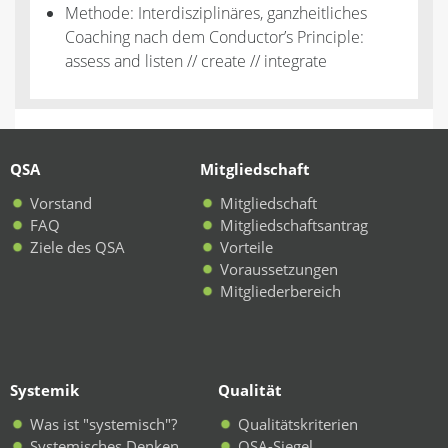
Methode: Interdisziplinäres, ganzheitliches
Coaching nach dem Conductor’s Principle:
assess and listen // create // integrate
QSA
Mitgliedschaft
Vorstand
Mitgliedschaft
FAQ
Mitgliedschaftsantrag
Ziele des QSA
Vorteile
Voraussetzungen
Mitgliederbereich
Systemik
Qualität
Was ist "systemisch"?
Qualitätskriterien
Systemisches Denken
QSA-Siegel