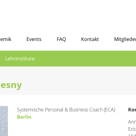
temik
Events
FAQ
Kontakt
Mitgliede
Lehrinstitute
esny
Systemische Personal & Business Coach (ECA)
Ko
Berlin
An
Eri