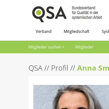
Verband
Mitgliedschaft
Sys
Mitglieder suchen >
Mitglieder
QSA
//
Profil
//
Anna Sm