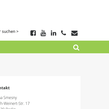
r suchen >
ntakt
na Smesny
ch-Weinert-Str. 17