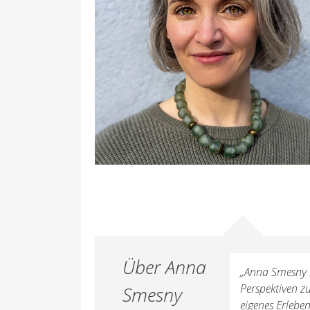
Über Anna
„Anna Smesny b
Perspektiven z
Smesny
eigenes Erleb