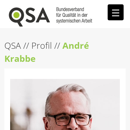
QSA
//
Profil
//
André
Krabbe